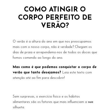
COMO ATINGIR O
CORPO PERFEITO DE
VERÃO?
O verão é a altura do ano em que nos preocupamos
mais com o nosso corpo, não é verdade? Chegam os
dias de praia e arrependemo-nos de todos os doces que
fomos comendo ao longo do ano.
Mas como é que podemos conquistar o corpo de
verão que tanto desejamos?
Leia este texto com
atenção até ao fim para descobrir!
Sem surpresas, o exercício físico e os hábitos
alimentares são os fatores que mais influenciam a
sua
silhueta.