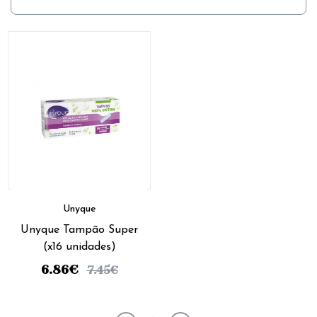
Unyque
Unyque Tampão Super
(x16 unidades)
6.86
€
7.45
€