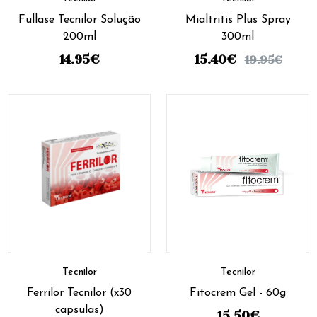
Fullase Tecnilor Solução
Mialtritis Plus Spray
200ml
300ml
14.95
€
15.40
€
19.95
€
Tecnilor
Tecnilor
Ferrilor Tecnilor (x30
Fitocrem Gel - 60g
capsulas)
15.50
€