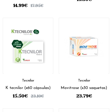
14.99
€
17.95
€
Tecnilor
Tecnilor
K tecnilor (x60 cápsulas)
Movitrose (x30 saquetas)
15.50
€
23.79
€
23.10
€