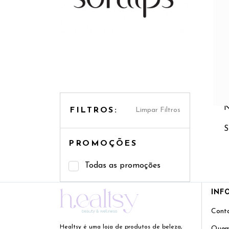
excele
0 pro
N
FILTROS:
Limpar Filtros
S
PROMOÇÕES
Todas as promoções
INF
Cont
Healtsy é uma loja de produtos de beleza,
Quem