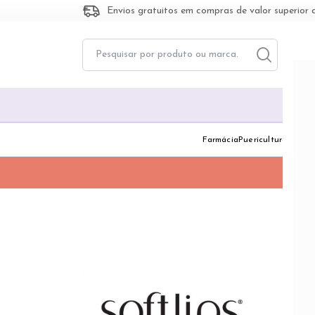
Envios gratuitos em compras de valor superior 
Toggle dropd
Togg
Farmácia
Puericultura
Dermo
SOF
A Soft
embala
compro
com a 