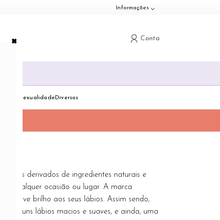
Informações
×
Conta
G
down
Toggle dropdown
Toggle dropdown
Toggle dropdown
dologia
Sexualidade
Diversos
ulentos derivados de ingredientes naturais e
r em qualquer ocasião ou lugar. A marca
 um leve brilho aos seus lábios. Assim sendo,
ras), uns lábios macios e suaves, e ainda, uma