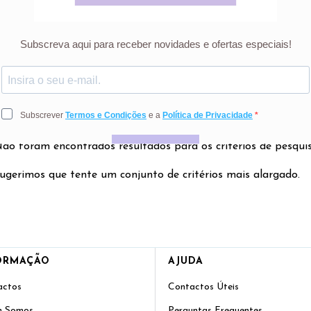
nte proteção para a exposição solar com FPS 15.
dutos
Não foram encontrados resultados
ão foram encontrados resultados para os critérios de pesquis
ugerimos que tente um conjunto de critérios mais alargado.
ORMAÇÃO
AJUDA
actos
Contactos Úteis
 Somos
Perguntas Frequentes