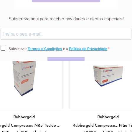
gold. Raclac S.A.Rua de Ribela nº 600 4770-170 Cruz Portugal+3
dutos
Rubbergold
Rubbergold
rgold Compressas Não Tecido _
Rubbergold Compressa_ Não Tec