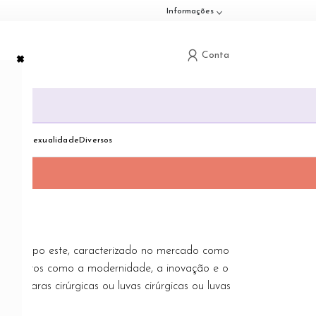
Informações
×
Conta
G
down
Toggle dropdown
Toggle dropdown
Toggle dropdown
dologia
Sexualidade
Diversos
S.A, grupo este, caracterizado no mercado como
 conceitos como a modernidade, a inovação e o
áscaras cirúrgicas ou luvas cirúrgicas ou luvas