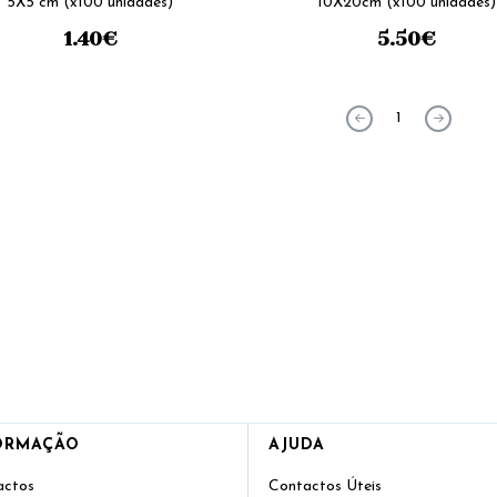
5X5 cm (x100 unidades)
10X20cm (x100 unidades)
1.40
€
5.50
€
1
ORMAÇÃO
AJUDA
actos
Contactos Úteis