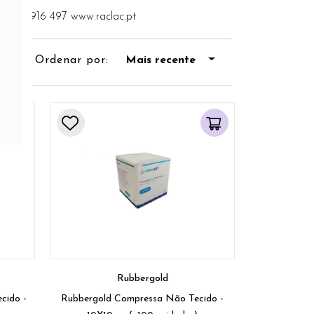
51 252 916 497 www.raclac.pt
Ordenar por:
Mais recente
Rubbergold
ido -
Rubbergold Compressa Não Tecido -