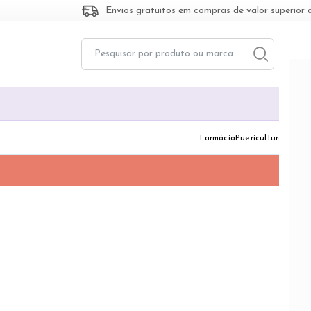
Envios gratuitos em compras de valor superior 
Toggle dropd
Togg
Farmácia
Puericultura
Dermo
RU
Os pro
compet
desenv
descar