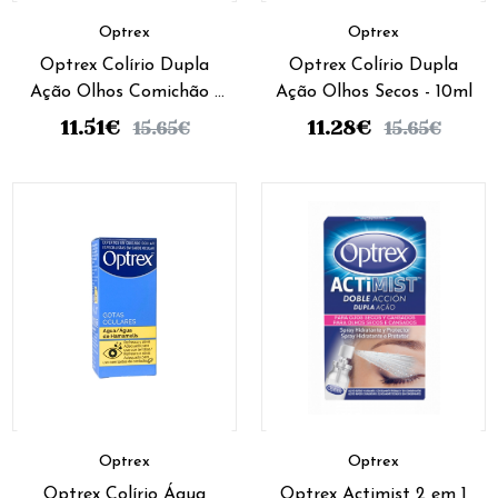
Optrex
Optrex
Optrex Colírio Dupla
Optrex Colírio Dupla
Ação Olhos Comichão -
Ação Olhos Secos - 10ml
10ml
11.51
€
11.28
€
15.65
€
15.65
€
Optrex
Optrex
Optrex Colírio Água
Optrex Actimist 2 em 1