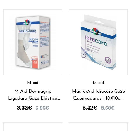
M-aid
M-aid
M-Aid Dermagrip
MasterAid Idracare Gaze
Ligadura Gaze Elástica
Queimaduras - 10X10cm
Ad - 4mx10cm
(x10 unidades)
3.32
€
5.42
€
5.95
€
8.50
€