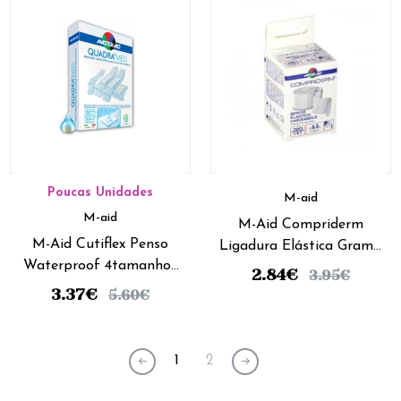
Poucas Unidades
M-aid
M-aid
M-Aid Compriderm
M-Aid Cutiflex Penso
Ligadura Elástica Gramp
Waterproof 4tamanhos
- 5m x 6cm
2.84
€
3.95
€
(x20 unidades)
3.37
€
5.60
€
1
2