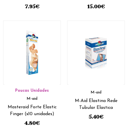
unidades)
7.95
€
15.00
€
Poucas Unidades
M-aid
M-aid
M-Aid Elastina Rede
Masteraid Forte Elastic
Tubular Elastica
Finger (x10 unidades)
5.40
€
4.80
€