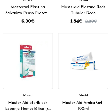
Masteraid Elastina
Masteraid Elastina Rede
Salvadito Penso Protetor
Tubular Dedo
Dedo (x2 unidades)
6.30
€
1.84
€
2.30
€
M-aid
M-aid
Master-Aid Steriblock
Master-Aid Arnica Gel -
Esponja Hemostática (x5
100ml