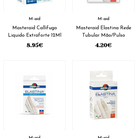
M-aid
M-aid
Masteraid Callifugo
Masteraid Elastina Rede
Liquido Extraforte 12Ml
Tubular Mão/Pulso
8.95
€
4.20
€
M-aid
M-aid