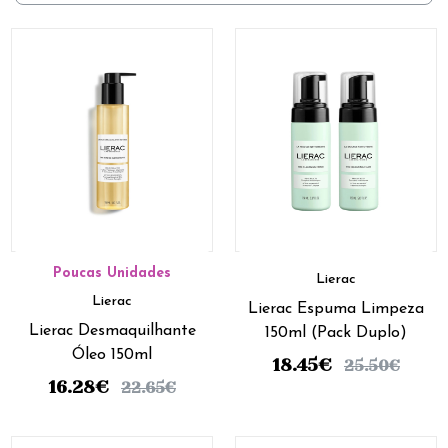
Poucas Unidades
Lierac
Lierac
Lierac Espuma Limpeza
Lierac Desmaquilhante
150ml (Pack Duplo)
Óleo 150ml
18.45
€
25.50
€
16.28
€
22.65
€