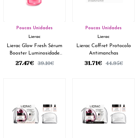
Poucas Unidades
Poucas Unidades
Lierac
Lierac
Lierac Glow Fresh Sérum
Lierac Coffret Protocolo
Booster Luminosidade
Antimanchas
30ml
27.47
€
31.71
€
39.10
€
44.95
€