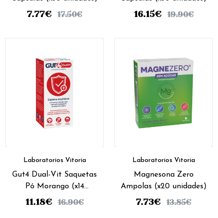
7.77
€
16.15
€
17.50
€
19.90
€
Laboratorios Vitoria
Laboratorios Vitoria
Gut4 Dual-Vit Saquetas
Magnesona Zero
Pó Morango (x14
Ampolas (x20 unidades)
unidades)
11.18
€
7.73
€
16.90
€
13.85
€