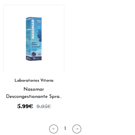
Laboratorios Vitoria
Nasomar
Descongestionante Spray
Nasal Hipertónico - 50ml
5.99
€
9.05
€
1