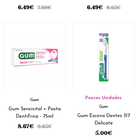
6.49
€
6.49
€
7.60
€
9.65
€
Poucas Unidades
Gum
Gum
Gum Sensivital + Pasta
Gum Escova Dentes 317
Dentífrica - 75ml
Delicate
8.67
€
9.65
€
5.00
€