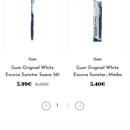
Gum
Gum
Gum Original White
Gum Original White
Escova Sunstar Suave 561
Escova Sunstar_Média
563
5.99
€
5.40
€
6.00
€
1
2