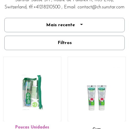
Sunstar Suisse SA , Route de Pallatex 11, 1163 Etoy,
Switzerland; tlf:+41218210500 ; Email:
contact@ch.sunstar.com
Mais recente
Filtros
Poucas Unidades