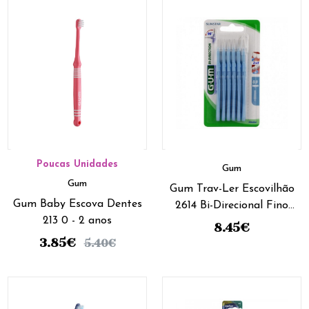
Poucas Unidades
Gum
Gum
Gum Trav-Ler Escovilhão
Gum Baby Escova Dentes
2614 Bi-Direcional Fino
213 0 - 2 anos
Cónico (x6 unidades)
8.45
€
3.85
€
5.40
€