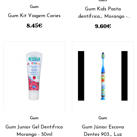
Gum
Gum
Gum Kids Pasta
Gum Kit Viagem Caries
dentífrica_ Morango -
50ml (Pack Duplo)
8.45
€
9.60
€
Gum
Gum
Gum Junior Gel Dentifrico
Gum Júnior Escova
Morango - 50ml
Dentes 903_ Luz