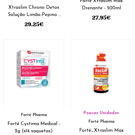
Forté Xtraslim Max
Xtraslim Chrono Detox
Drenante - 500ml
Solução Limão-Pepino -
27.95
€
450Ml
29.25
€
Poucas Unidades
Forté Pharma
Forté Pharma
Forté Cystima Medical -
Forté_Xtraslim Max
2g (x14 saquetas)