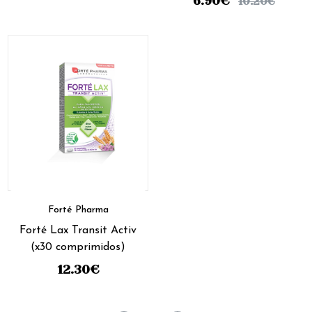
6.90
€
10.20
€
Forté Pharma
Forté Lax Transit Activ
(x30 comprimidos)
12.30
€