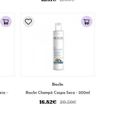
Bioclin
rio -
Bioclin Champô Caspa Seca - 200ml
16.82
€
20.50
€