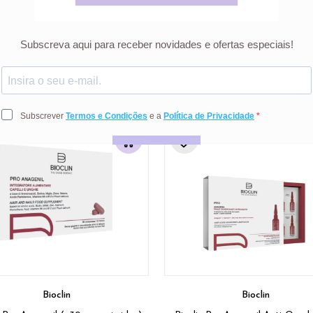
o.
eca - Rua Castilho 59, 1º Esq, 1250-068 Lisboa,
Portugaldermai
dutos
Bioclin
Bioclin