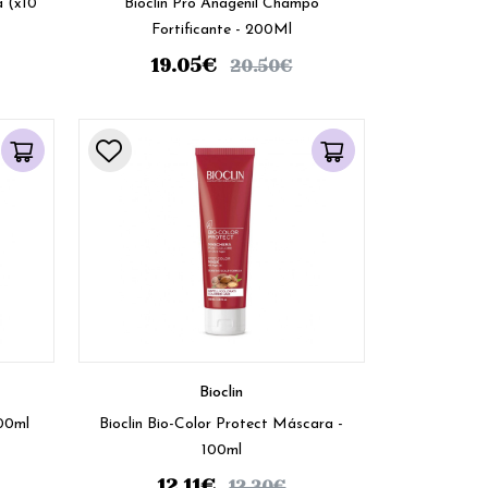
a (x10
Bioclin Pro Anagenil Champô
Fortificante - 200Ml
19.05
€
20.50
€
Bioclin
200ml
Bioclin Bio-Color Protect Máscara -
100ml
12.11
€
12.30
€