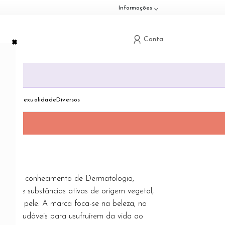
Informações
×
Conta
G
down
Toggle dropdown
Toggle dropdown
Toggle dropdown
dologia
Sexualidade
Diversos
a com o conhecimento de Dermatologia,
nça de substâncias ativas de origem vegetal,
ção na pele. A marca foca-se na beleza, no
m e saudáveis para usufruírem da vida ao