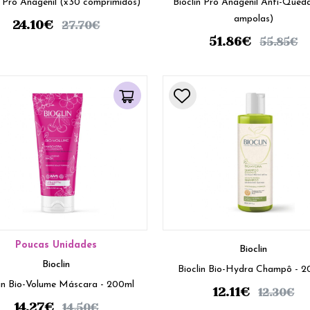
n Pro Anagenil (x30 comprimidos)
Bioclin Pro Anagenil Anti-Qued
ampolas)
24.10
€
27.70
€
51.86
€
55.85
€
Poucas Unidades
Bioclin
Bioclin
Bioclin Bio-Hydra Champô - 
Bioclin Bio-Volume Máscara - 200ml
12.11
€
12.30
€
14.27
€
14.50
€