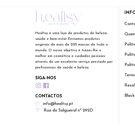
INF
Cont
Healtsy é uma loja de produtos de beleza,
Quem
saúde e bem-estar. Enviamos produtos
Polít
originais de mais de 200 marcas de todo o
mundo. O nosso objetivo é trazer-lhe o
Polít
melhor em cosmética e cuidados pessoais
através de um excelente serviço prestado por
Polít
profissionais de saúde e beleza.
Termo
SIGA-NOS
Resol
Black
CONTACTOS
info@healtsy.pt
Rua do Salgueiral nº 292D