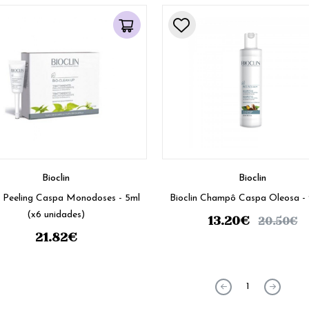
Bioclin
Bioclin
n Peeling Caspa Monodoses - 5ml
Bioclin Champô Caspa Oleosa -
(x6 unidades)
13.20
€
20.50
€
21.82
€
1