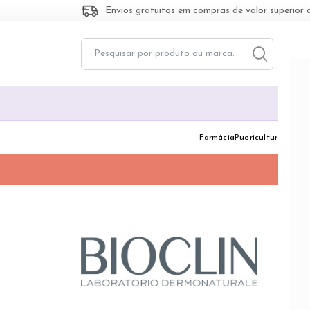
Envios gratuitos em compras de valor superior 
Toggle dropd
Togg
Farmácia
Puericultura
Dermo
BI
A Bioc
Botâni
sendo 
bem-es