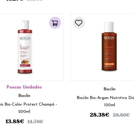
Poucas Unidades
Bioclin
Bioclin
Bioclin Bio-Argan Nutritivo Diá
lin Bio-Color Protect Champô -
100ml
200ml
28.38
€
28.80
€
13.88
€
14.70
€