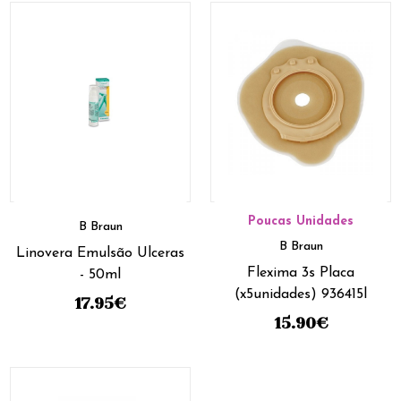
Poucas Unidades
B Braun
B Braun
Linovera Emulsão Ulceras
Flexima 3s Placa
- 50ml
(x5unidades) 936415l
17.95
€
15.90
€