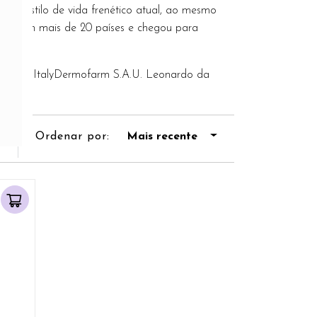
a o estilo de vida frenético atual, ao mesmo
ente em mais de 20 países e chegou para
9 Milano, ItalyDermofarm S.A.U. Leonardo da
Ordenar por:
Mais recente