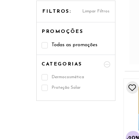
Anteci
FILTROS:
Limpar Filtros
tempo 
revolu
PROMOÇÕES
Istitu
Vinci 
Todas as promoções
2 pro
CATEGORIAS
Dermocosmética
Proteção Solar
-20