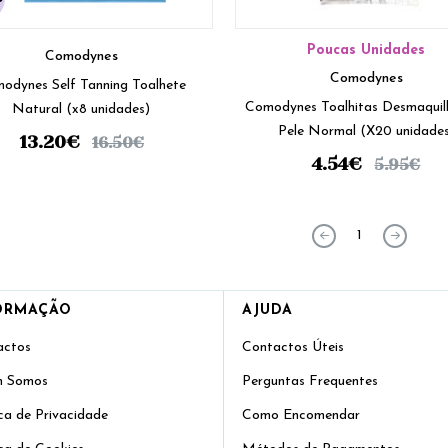
Poucas Unidades
Comodynes
Comodynes
odynes Self Tanning Toalhete
Comodynes Toalhitas Desmaquil
Natural (x8 unidades)
Pele Normal (X20 unidade
13.20
€
16.50
€
4.54
€
5.95
€
1
ORMAÇÃO
AJUDA
actos
Contactos Úteis
 Somos
Perguntas Frequentes
ica de Privacidade
Como Encomendar