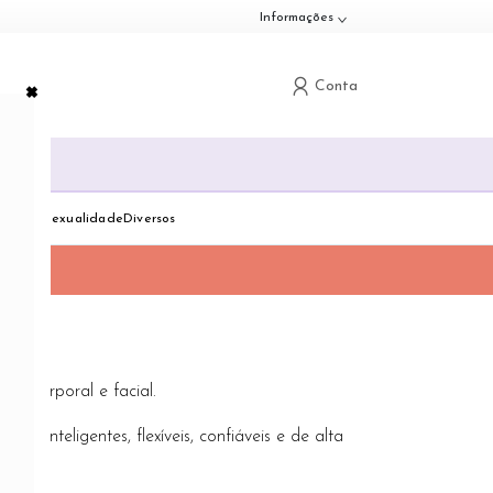
Informações
×
Conta
G
down
Toggle dropdown
Toggle dropdown
Toggle dropdown
dologia
Sexualidade
Diversos
do corporal e facial.
 inteligentes, flexíveis, confiáveis e de alta