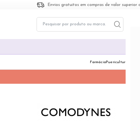
Envios gratuitos em compras de valor superior 
Toggle dropd
Togg
Farmácia
Puericultura
Dermo
CO
A Como
A marc
qualid