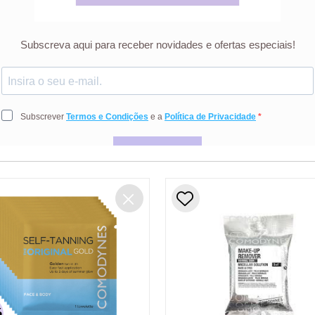
pando as necessidades dos consumidores, desenvolveu soluções par
que garante a qualidade dos laboratórios Dermofarm. Está pres
cionar a sua rotina de cuidados.
to Ganassini S.p.A di Ricerche Biochimiche Via P. Gaggia,16. 2013
16-22 08191 Rubí (Barcelona) - Spain
dutos
%