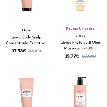
Poucas Unidades
Lierac
Lierac
Lierac Body Sculpt
Lierac Phytolastil Oleo
Concentrado Crioativo -
Massagem - 100ml
150ml
27.53
€
38.05
€
15.77
€
25.00
€