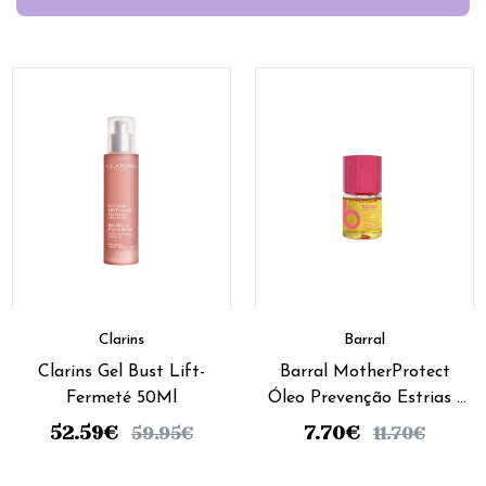
Clarins
Barral
Clarins Gel Bust Lift-
Barral MotherProtect
Fermeté 50Ml
Óleo Prevenção Estrias -
60ml
52.59
€
7.70
€
59.95
€
11.70
€