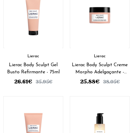
Lierac
Lierac
Lierac Body Sculpt Gel
Lierac Body Sculpt Creme
Busto Refirmante - 75ml
Morpho Adelgaçante -
200ml
26.61
€
25.88
€
35.95
€
38.05
€