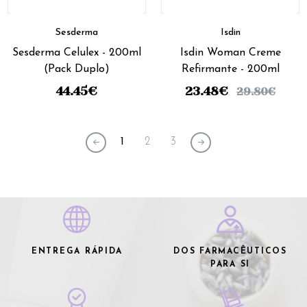
Sesderma
Isdin
Sesderma Celulex - 200ml
Isdin Woman Creme
(Pack Duplo)
Refirmante - 200ml
44.45
€
23.48
€
29.80
€
1
2
3
ENTREGA RÁPIDA
DOS FARMACÊUTICOS
PARA SI