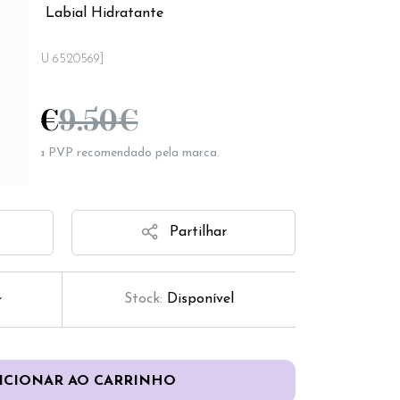
e Stick Labial Hidratante
[SKU 6520569]
.71
€
9.50
€
epresenta PVP recomendado pela marca.
Partilhar
Stock:
Disponível
ICIONAR AO CARRINHO