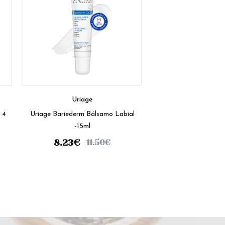
Uriage
4
Uriage Bariederm Bálsamo Labial
-15ml
8.23
€
11.50
€