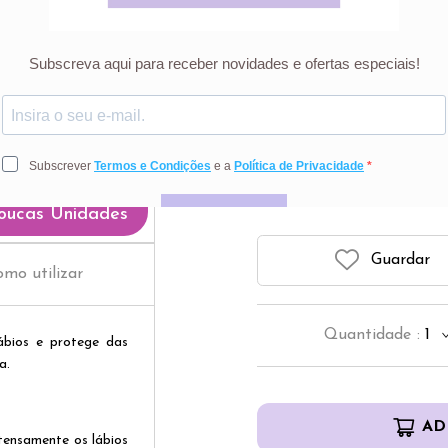
Uriag
6
Preço riscado r
oucas Unidades
Guardar
mo utilizar
Quantidade
:
1
lábios e protege das
a.
AD
tensamente os lábios