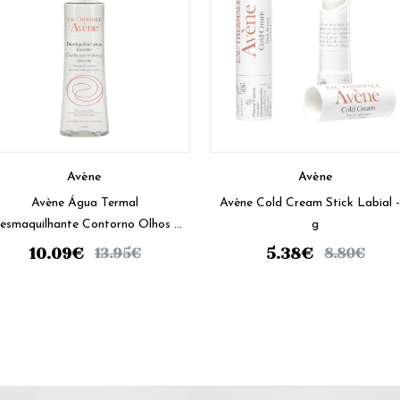
Avène
Avène
Avène Água Termal
Avène Cold Cream Stick Labial - 
esmaquilhante Contorno Olhos -
g
125 ml
10.09
€
5.38
€
13.95
€
8.80
€