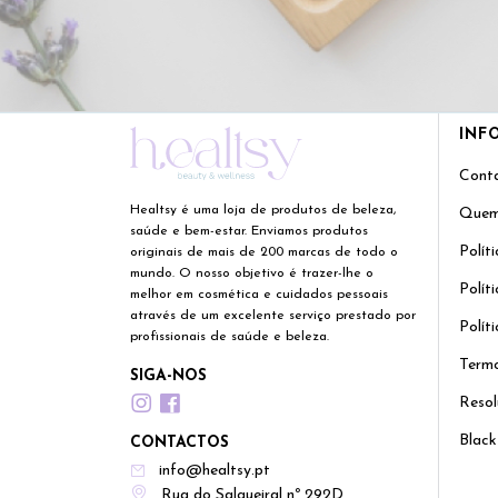
INF
Cont
Healtsy é uma loja de produtos de beleza,
Quem
saúde e bem-estar. Enviamos produtos
Polít
originais de mais de 200 marcas de todo o
mundo. O nosso objetivo é trazer-lhe o
Polít
melhor em cosmética e cuidados pessoais
através de um excelente serviço prestado por
Polít
profissionais de saúde e beleza.
Termo
SIGA-NOS
Resol
Black
CONTACTOS
info@healtsy.pt
Rua do Salgueiral nº 292D