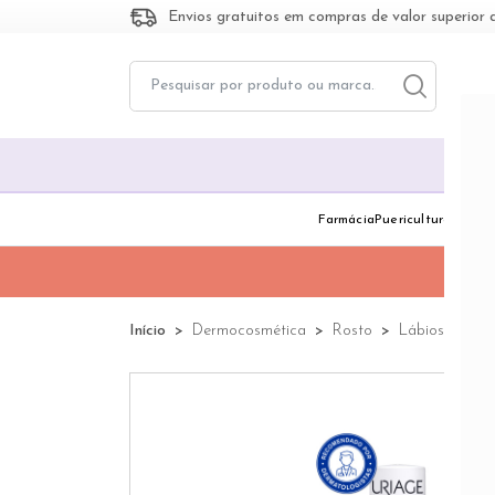
Envios gratuitos em compras de valor superior 
Toggle dropd
Togg
Farmácia
Puericultura
Dermo
Início
Dermocosmética
Rosto
Lábios e Olho