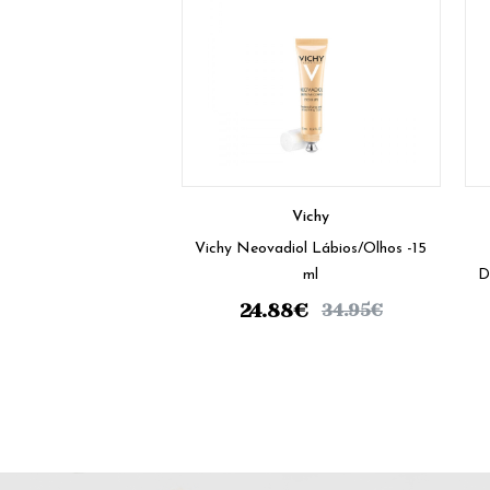
Vichy
Vichy Neovadiol Lábios/Olhos -15
ml
D
24.88
€
34.95
€