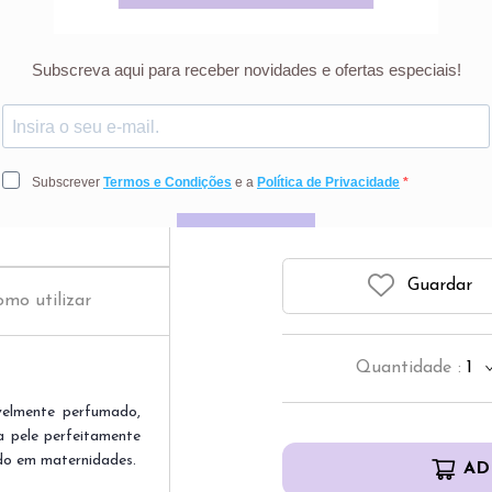
Uria
1
Preço riscado r
Guardar
mo utilizar
Quantidade
:
1
elmente perfumado,
a pele perfeitamente
ado em maternidades.
AD