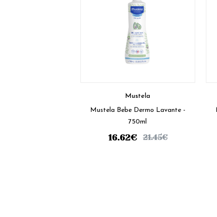
Mustela
Mustela Bebe Dermo Lavante -
750ml
16.62
€
21.45
€