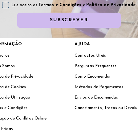
Li e aceito os
Termos e Condições
e
Política de Privacidade
SUBSCREVER
ORMAÇÃO
AJUDA
actos
Contactos Úteis
 Somos
Perguntas Frequentes
ica de Privacidade
Como Encomendar
ica de Cookies
Métodos de Pagamentos
ica de Utilização
Envios de Encomendas
s e Condições
Cancelamento, Trocas ou Devolu
ução de Conflitos Online
 Friday