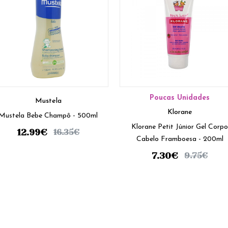
Poucas Unidades
Mustela
Klorane
Mustela Bebe Champô - 500ml
Klorane Petit Júnior Gel Corp
12.99
€
16.35
€
Cabelo Framboesa - 200ml
7.30
€
9.75
€