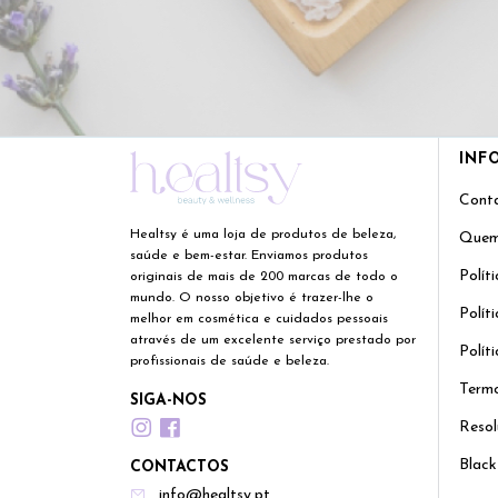
INF
Cont
Healtsy é uma loja de produtos de beleza,
Quem
saúde e bem-estar. Enviamos produtos
Polít
originais de mais de 200 marcas de todo o
mundo. O nosso objetivo é trazer-lhe o
Polít
melhor em cosmética e cuidados pessoais
através de um excelente serviço prestado por
Polít
profissionais de saúde e beleza.
Termo
SIGA-NOS
Resol
Black
CONTACTOS
info@healtsy.pt