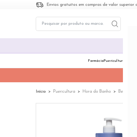
Envios gratuitos em compras de valor superior 
Toggle dropd
Togg
Farmácia
Puericultura
Dermo
Início
Puericultura
Hora do Banho
Bebé & C