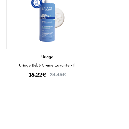
Uriage
Uriage Bebé Creme Lavante - 1l
o
18.22
€
24.45
€