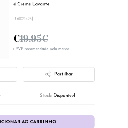
ge Bebé Creme Lavante
[SKU 6802496]
4.82
€
19.95
€
epresenta PVP recomendado pela marca.
Partilhar
Stock:
Disponível
ICIONAR AO CARRINHO