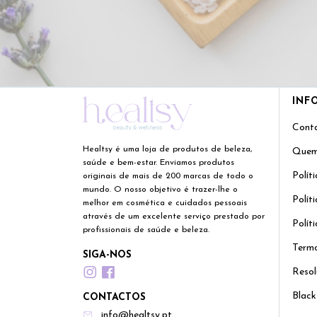
INF
Cont
Healtsy é uma loja de produtos de beleza,
Quem
saúde e bem-estar. Enviamos produtos
Polít
originais de mais de 200 marcas de todo o
mundo. O nosso objetivo é trazer-lhe o
Polít
melhor em cosmética e cuidados pessoais
através de um excelente serviço prestado por
Polít
profissionais de saúde e beleza.
Termo
SIGA-NOS
Resol
Black
CONTACTOS
info@healtsy.pt