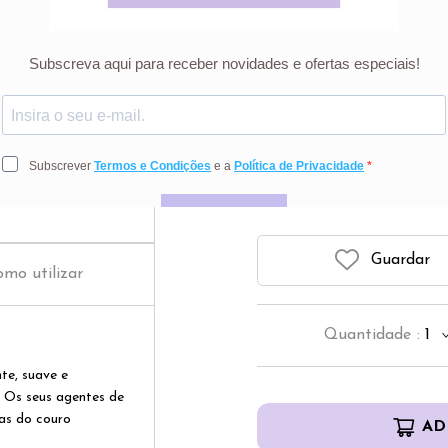
Uriage
11
Preço riscado r
Guardar
mo utilizar
Quantidade
:
1
te, suave e
 Os seus agentes de
as do couro
AD