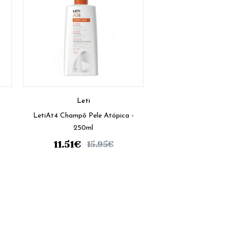
Leti
LetiAt4 Champô Pele Atópica -
250ml
11.51
€
15.95
€