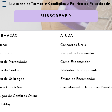
Li e aceito os
Termos e Condições
e
Política de Privacidade
SUBSCREVER
ORMAÇÃO
AJUDA
actos
Contactos Úteis
 Somos
Perguntas Frequentes
ica de Privacidade
Como Encomendar
ica de Cookies
Métodos de Pagamentos
ica de Utilização
Envios de Encomendas
s e Condições
Cancelamento, Trocas ou Devolu
ução de Conflitos Online
 Friday