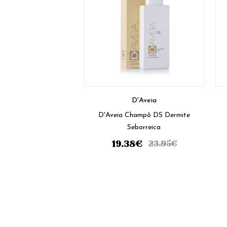
D'Aveia
D'Aveia Champô DS Dermite
Seborreica
19.38
€
23.95
€