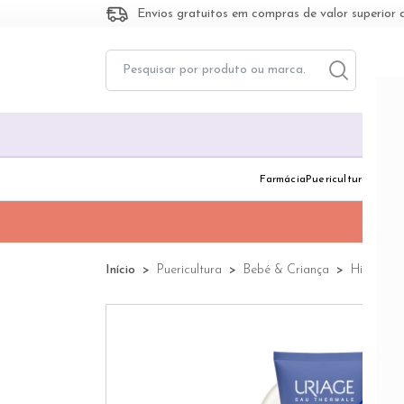
Envios gratuitos em compras de valor superior 
Toggle dropd
Togg
Farmácia
Puericultura
Dermo
Início
Puericultura
Bebé & Criança
Higiene C