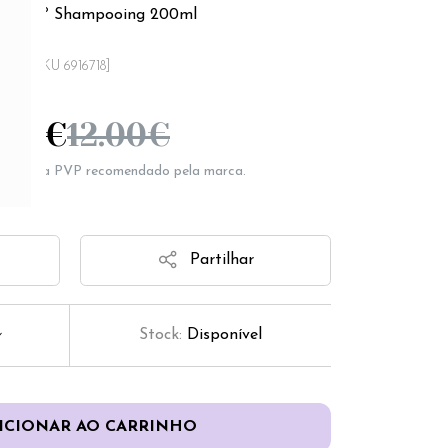
 Bebe 1º Shampooing 200ml
[SKU 6916718]
.09
€
12.00
€
epresenta PVP recomendado pela marca.
Partilhar
Stock:
Disponível
ICIONAR AO CARRINHO