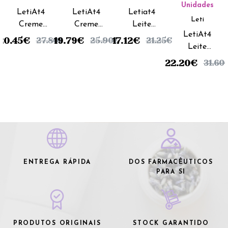
Unidades
LetiAt4
LetiAt4
Letiat4
Leti
Creme
Creme
Leite
LetiAt4
Corporal
Emoliente
Corporal
20.45
€
19.79
€
17.12
€
27.80
€
25.90
€
21.25
€
Leite
Pele
Intensive
- 250ml
Corporal
Atópica -
- 100ml
22.20
€
31.60
- 500ml
200ml
ENTREGA RÁPIDA
DOS FARMACÊUTICOS
PARA SI
PRODUTOS ORIGINAIS
STOCK GARANTIDO