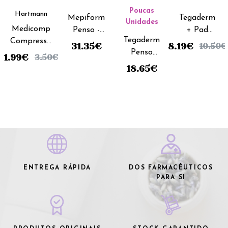
Poucas
Hartmann
Mepiform
Tegaderm
Unidades
Medicomp
Penso -
+ Pad
Tegaderm
Compressa
5x7,5cm
Penso -
31.35
€
8.19
€
10.50
€
Penso
- 10x10cm
(x5
5x7cm (x5
1.99
€
3.50
€
Adesivo -
(x100
unidades)
unidades)
18.65
€
10x12cm
unidades)
(x10
unidades)
ENTREGA RÁPIDA
DOS FARMACÊUTICOS
PARA SI