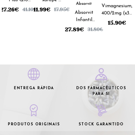
Absorvit
Vimagnesium,
comprimidos
200ml
27.26
€
11.99
€
41.10
€
17.95
€
Absorvit
400/2mg (x30
c/ Magnésio
Infantil
comprimidos
e Q10 (x60
15.90
€
Xarope -
revestidos)
unidades)
27.89
€
31.80
€
300ml
ENTREGA RÁPIDA
DOS FARMACÊUTICOS
PARA SI
PRODUTOS ORIGINAIS
STOCK GARANTIDO