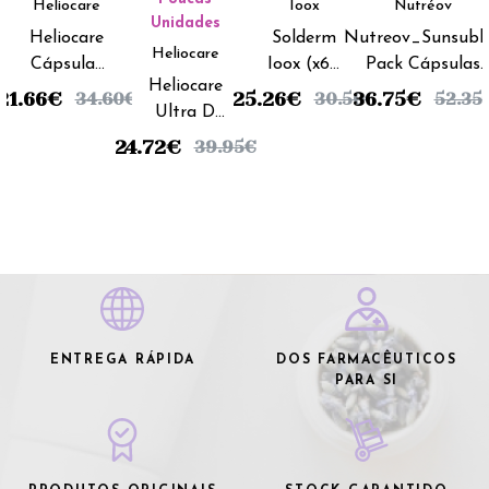
Heliocare
Ioox
Nutréov
Unidades
Heliocare
Solderm
Nutreov_Sunsubl
Heliocare
Cápsulas
Ioox (x60
Pack Cápsulas
Heliocare
(x60
cápsulas)
Bronzeado Integr
21.66
€
25.26
€
36.75
€
34.60
€
30.50
€
52.35
Ultra D
unidades)
(x90 unidades)
(x30
24.72
€
39.95
€
cápsulas)
ENTREGA RÁPIDA
DOS FARMACÊUTICOS
PARA SI