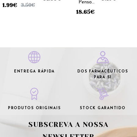
Penso
- 10x10cm
(x5
5x7cm (x5
1.99
€
3.50
€
Adesivo -
(x100
unidades)
unidades)
18.65
€
10x12cm
unidades)
(x10
unidades)
ENTREGA RÁPIDA
DOS FARMACÊUTICOS
PARA SI
PRODUTOS ORIGINAIS
STOCK GARANTIDO
SUBSCREVA A NOSSA
NEWSLETTER