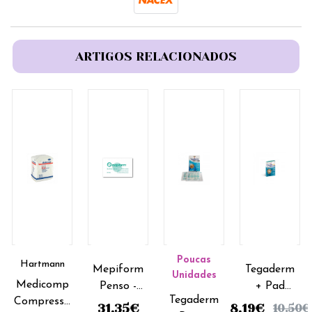
ARTIGOS RELACIONADOS
Poucas
Hartmann
Mepiform
Tegaderm
Unidades
Medicomp
Penso -
+ Pad
Tegaderm
Compressa
5x7,5cm
Penso -
31.35
€
8.19
€
10.50
€