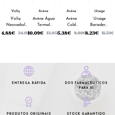
Vichy
Avène
Avène
Uriage
Vichy
Avène Água
Avène
Uriage
Neovadiol
Termal
Cold
Bariederm
Lábios/Olhos
Desmaquilhante
Cream
Bálsamo
24.88
€
10.09
€
5.38
€
8.23
€
34.95
€
13.95
€
8.80
€
11.50
€
-15 ml
Contorno Olhos
Stick
Labial
- 125 ml
Labial - 4
-15ml
g
ENTREGA RÁPIDA
DOS FARMACÊUTICOS
PARA SI
PRODUTOS ORIGINAIS
STOCK GARANTIDO