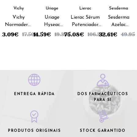
Vichy
Uriage
Lierac
Sesderma
Vichy
Uriage
Lierac Sérum
Sesderma
Normaderm
Hyseac
Potenciador
Azelac
Cuidado
Máscara
Antienvelhecimento
RU
13.09
€
14.59
€
75.08
€
32.61
€
17.50
€
19.30
€
106.35
€
49.95
limpeza
Exfoliação
Absoluto - 30ml
Sérum
Triactiv -
Suave -
Facial -
125ml
100ml
30ml
ENTREGA RÁPIDA
DOS FARMACÊUTICOS
PARA SI
PRODUTOS ORIGINAIS
STOCK GARANTIDO