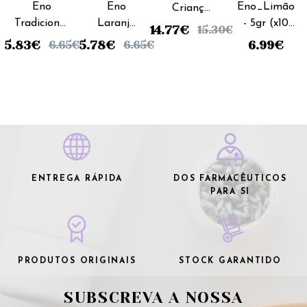
Eno
Eno
Eno_Limão
Criança
Tradicional
Laranja
- 5gr (x10
Pulseira
14.77
€
15.30
€
Carteiras
Pó - 5gr
saquetas)
Nausea_
5.83
€
5.78
€
6.99
€
6.65
€
6.65
€
Pó - 5gr
(x10
Laranja
(x10
saquetas)
(x2
unidades)
unidades)
ENTREGA RÁPIDA
DOS FARMACÊUTICOS
PARA SI
PRODUTOS ORIGINAIS
STOCK GARANTIDO
SUBSCREVA A NOSSA