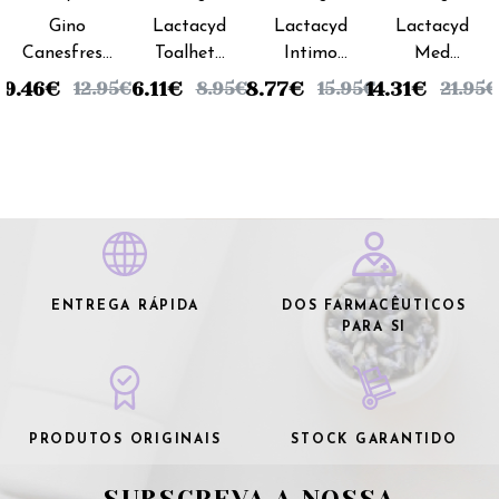
Pharma
Pharma
Pharma
Gino
Lactacyd
Lactacyd
Lactacyd
Canesfresh
Toalhete
Intimo
Med
Gel Íntimo
Higiene
Emulsão
Sabonete
9.46
€
6.11
€
8.77
€
14.31
€
12.95
€
8.95
€
15.95
€
21.95
€
Calm -
Íntima
Higiene
Liquido
200ml
(x10
Íntima -
Coadjuvante
unidades)
200ml
- 500ml
ENTREGA RÁPIDA
DOS FARMACÊUTICOS
PARA SI
PRODUTOS ORIGINAIS
STOCK GARANTIDO