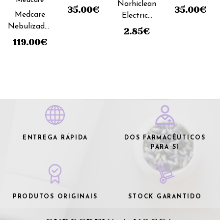
Medcare
Narhiclean
- Máscara
- Máscara
35.00
€
35.00
€
Medcare
Electrico
Pequena 2
Média
Nebulizador
Adaptador
108502
2.85
€
Ultrasónico
Nasal
119.00
€
( Neb-767 )
Silicone
Grande
ENTREGA RÁPIDA
DOS FARMACÊUTICOS
PARA SI
PRODUTOS ORIGINAIS
STOCK GARANTIDO