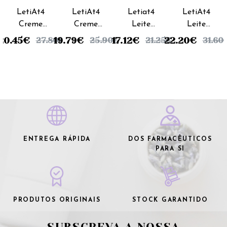
LetiAt4
LetiAt4
Letiat4
LetiAt4
Creme
Creme
Leite
Leite
Corporal
Emoliente
Corporal
Corporal
20.45
€
19.79
€
17.12
€
22.20
€
27.80
€
25.90
€
21.25
€
31.60
Pele
Intensive
- 250ml
- 500ml
Atópica -
- 100ml
200ml
ENTREGA RÁPIDA
DOS FARMACÊUTICOS
PARA SI
PRODUTOS ORIGINAIS
STOCK GARANTIDO