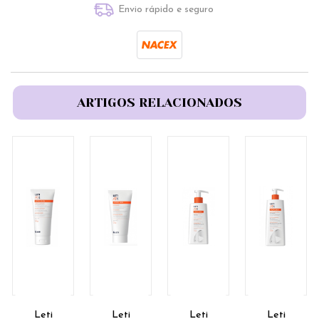
Envio rápido e seguro
ARTIGOS RELACIONADOS
Leti
Leti
Leti
Leti