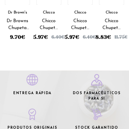
Dr Brown's
Chicco
Chicco
Chicco
Dr Browns
Chicco
Chicco
Chicco
Chupeta
Chupeta
Chupeta
Chupeta
Orthodontic_6-
Physio
Physio
Physio Air
9.70
€
5.97
€
5.97
€
8.83
€
6.40
€
6.40
€
11.75
€
12 meses (x2
Soft
Soft
Azul
unidades)
Silicone
Silicone
Silicone_6-
Azul 6-
Rosa 6-
12meses
12meses
12meses
(x2
unidades)
ENTREGA RÁPIDA
DOS FARMACÊUTICOS
PARA SI
PRODUTOS ORIGINAIS
STOCK GARANTIDO