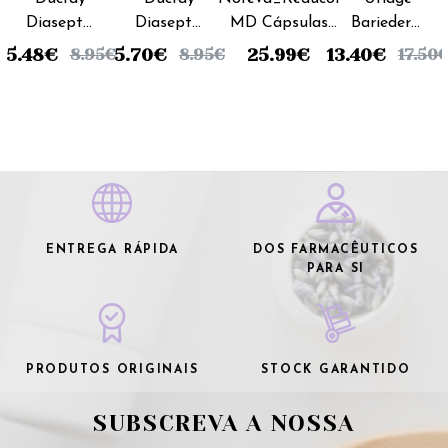
Diaseptyl
Diaseptyl
MD Cápsulas
Bariederm
Solução -
Spray -
Gel Monodoses
Unguento
5.48
€
5.70
€
25.99
€
13.40
€
8.95
€
8.95
€
17.50
125ml
125ml
(x30 unidades)
- 40g
ENTREGA RÁPIDA
DOS FARMACÊUTICOS
PARA SI
PRODUTOS ORIGINAIS
STOCK GARANTIDO
SUBSCREVA A NOSSA