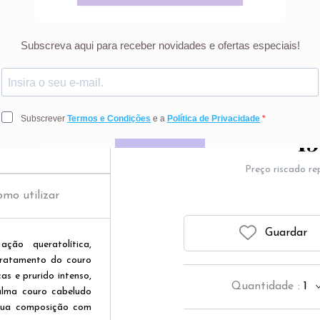
Champô com ação querat
indicado no tratament
com pla
19
Preço riscado r
mo utilizar
Guardar
o queratolítica,
 tratamento do couro
s e prurido intenso,
Quantidade
:
1
alma couro cabeludo
 sua composição com