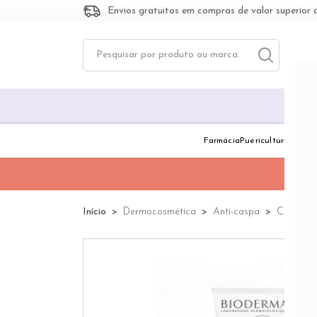
Envios gratuitos em compras de valor superior 
Toggle dropd
Togg
Farmácia
Puericultura
Dermo
Início
Dermocosmética
Anti-caspa
Cabelo