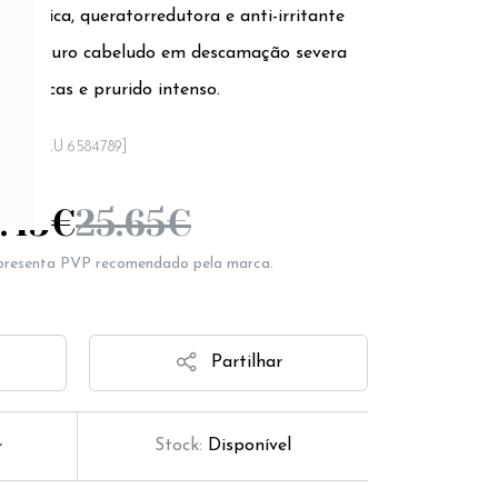
olítica, queratorredutora e anti-irritante
o do couro cabeludo em descamação severa
cas secas e prurido intenso.
[SKU 6584789]
.43
€
25.65
€
epresenta PVP recomendado pela marca.
Partilhar
Stock:
Disponível