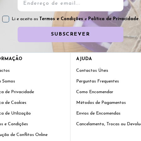
Li e aceito os
Termos e Condições
e
Política de Privacidade
SUBSCREVER
ORMAÇÃO
AJUDA
actos
Contactos Úteis
 Somos
Perguntas Frequentes
ica de Privacidade
Como Encomendar
ica de Cookies
Métodos de Pagamentos
ica de Utilização
Envios de Encomendas
s e Condições
Cancelamento, Trocas ou Devolu
ução de Conflitos Online