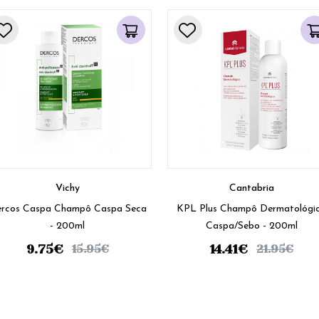
Vichy
Cantabria
rcos Caspa Champô Caspa Seca
KPL Plus Champô Dermatológi
- 200ml
Caspa/Sebo - 200ml
9.75
€
14.41
€
15.95
€
21.95
€