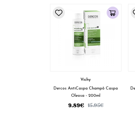
Vichy
Dercos AntiCaspa Champô Caspa
De
Oleosa - 200ml
9.89
€
15.95
€