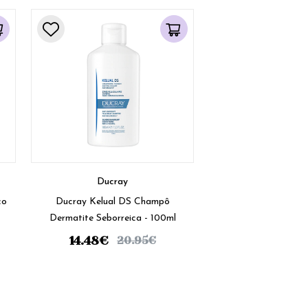
Ducray
co
Ducray Kelual DS Champô
Dermatite Seborreica - 100ml
14.48
€
20.95
€