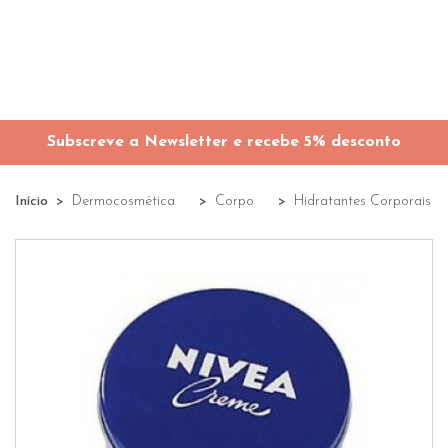
Subscreve a Newsletter e recebe 5% desconto
Início
Dermocosmética
Corpo
Hidratantes Corporais