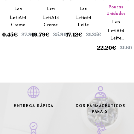
Poucas
Leti
Leti
Leti
Unidades
LetiAt4
LetiAt4
Letiat4
Leti
Creme
Creme
Leite
LetiAt4
Corporal
Emoliente
Corporal
20.45
€
19.79
€
17.12
€
27.80
€
25.90
€
21.25
€
Leite
Pele
Intensive
- 250ml
Corporal
Atópica -
- 100ml
22.20
€
31.60
- 500ml
200ml
ENTREGA RÁPIDA
DOS FARMACÊUTICOS
PARA SI