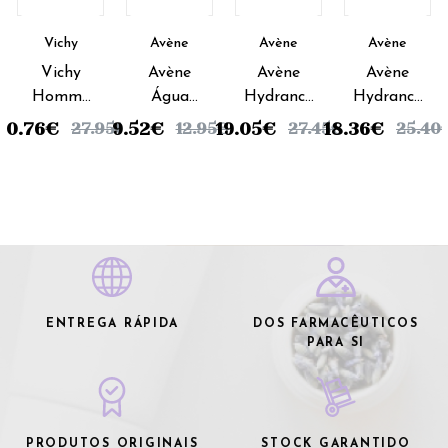
Vichy
Avène
Avène
Avène
Vichy
Avène
Avène
Avène
Homme
Água
Hydrance
Hydrance
Hydra
Termal -
Rico - 40
Suave -
20.76
€
9.52
€
19.05
€
18.36
€
27.95
€
12.95
€
27.45
€
25.40
Mag C+
150ml
ml
40 ml
ENTREGA RÁPIDA
DOS FARMACÊUTICOS
PARA SI
PRODUTOS ORIGINAIS
STOCK GARANTIDO