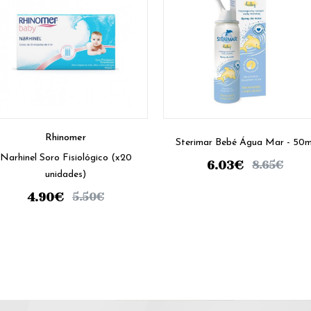
Rhinomer
Sterimar Bebé Água Mar - 50m
Narhinel Soro Fisiológico (x20
6.03
€
8.65
€
unidades)
4.90
€
5.50
€