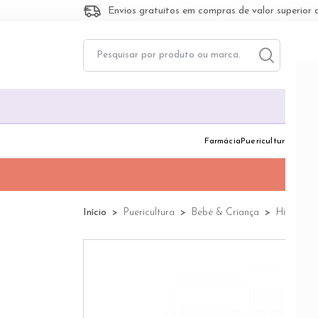
Envios gratuitos em compras de valor superior 
Toggle dropd
Togg
Farmácia
Puericultura
Dermo
Início
Puericultura
Bebé & Criança
Higiene N