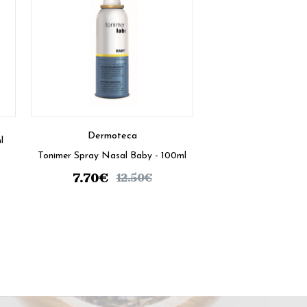
Dermoteca
l
Tonimer Spray Nasal Baby - 100ml
7.70
€
12.50
€