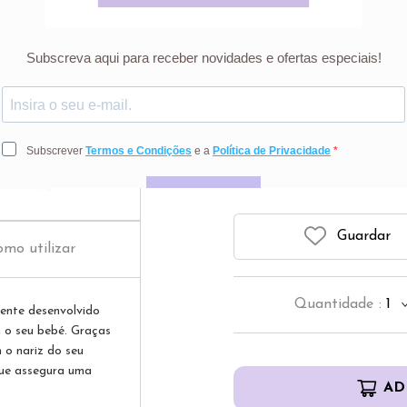
Narhinel
9
Preço riscado r
Guardar
mo utilizar
Quantidade
:
1
mente desenvolvido
 o seu bebé. Graças
 o nariz do seu
que assegura uma
AD