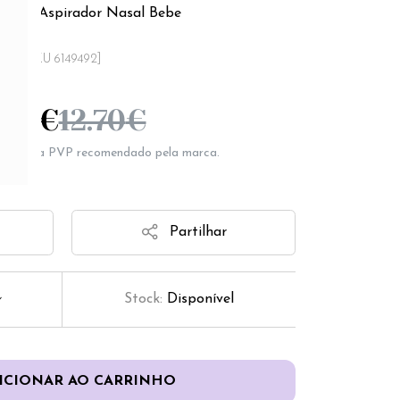
 Soft Aspirador Nasal Bebe
[SKU 6149492]
.89
€
12.70
€
epresenta PVP recomendado pela marca.
Partilhar
Stock:
Disponível
ICIONAR AO CARRINHO