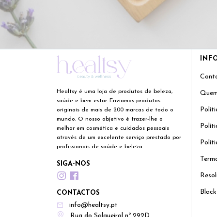
INF
Cont
Healtsy é uma loja de produtos de beleza,
Quem
saúde e bem-estar. Enviamos produtos
Polít
originais de mais de 200 marcas de todo o
mundo. O nosso objetivo é trazer-lhe o
Polít
melhor em cosmética e cuidados pessoais
através de um excelente serviço prestado por
Polít
profissionais de saúde e beleza.
Termo
SIGA-NOS
Resol
Black
CONTACTOS
info@healtsy.pt
Rua do Salgueiral nº 292D