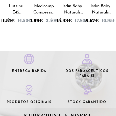
Lutsine
Medicomp
Isdin Baby
Isdin Baby
E45
Compressa
Naturals
Naturals
Eryplast
- 10x10cm
AF Pomada
Zn 40
11.51
€
1.99
€
15.33
€
8.67
€
14.50
€
3.50
€
17.80
€
10.95
€
Pasta
(x100
Reparadora
Pomada
Água -
unidades)
- 50ml
Reparadora
125g
- 50ml
ENTREGA RÁPIDA
DOS FARMACÊUTICOS
PARA SI
PRODUTOS ORIGINAIS
STOCK GARANTIDO