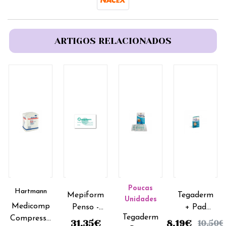
ARTIGOS RELACIONADOS
Poucas
Hartmann
Mepiform
Tegaderm
Unidades
Medicomp
Penso -
+ Pad
Tegaderm
Compressa
5x7,5cm
Penso -
31.35
€
8.19
€
10.50
€