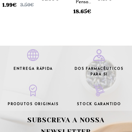
Penso
- 10x10cm
(x5
5x7cm (x5
1.99
€
3.50
€
Adesivo -
(x100
unidades)
unidades)
18.65
€
10x12cm
unidades)
(x10
unidades)
ENTREGA RÁPIDA
DOS FARMACÊUTICOS
PARA SI
PRODUTOS ORIGINAIS
STOCK GARANTIDO
SUBSCREVA A NOSSA
NEWSLETTER