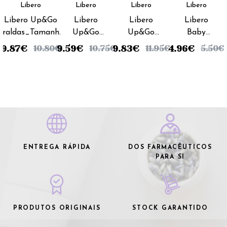
Libero
Libero
Libero
Libero
Libero Up&Go
Libero
Libero
Libero
Fraldas_Tamanho
Up&Go
Up&Go
Baby
6_ 13/20 Kg (x18
Fraldas
Fraldas_
Comfort
9.87
€
9.59
€
9.83
€
4.96
€
10.80
€
10.75
€
11.95
€
5.50
€
unidades)
Tamanho
Tamanho
Fraldas_
7 16/26
5_ 10/14
Prematuro
Kg (x16
Kg (x20
(x24
unidades)
unidades)
unidades)
ENTREGA RÁPIDA
DOS FARMACÊUTICOS
PARA SI
PRODUTOS ORIGINAIS
STOCK GARANTIDO