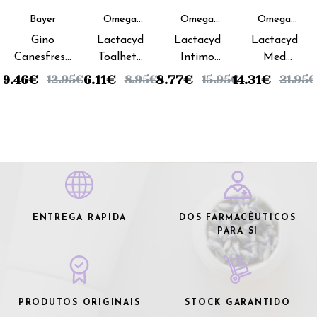
Bayer
Omega
Omega
Omega
Pharma
Pharma
Pharma
Gino
Lactacyd
Lactacyd
Lactacyd
Canesfresh
Toalhete
Intimo
Med
Gel Íntimo
Higiene
Emulsão
Sabonete
9.46
€
6.11
€
8.77
€
14.31
€
12.95
€
8.95
€
15.95
€
21.95
€
Calm -
Íntima
Higiene
Liquido
200ml
(x10
Íntima -
Coadjuvante
unidades)
200ml
- 500ml
ENTREGA RÁPIDA
DOS FARMACÊUTICOS
PARA SI
PRODUTOS ORIGINAIS
STOCK GARANTIDO