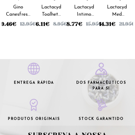
Pharma
Pharma
Pharma
Gino
Lactacyd
Lactacyd
Lactacyd
Canesfresh
Toalhete
Intimo
Med
Gel Íntimo
Higiene
Emulsão
Sabonete
9.46
€
6.11
€
8.77
€
14.31
€
12.95
€
8.95
€
15.95
€
21.95
€
Calm -
Íntima
Higiene
Liquido
200ml
(x10
Íntima -
Coadjuvante
unidades)
200ml
- 500ml
ENTREGA RÁPIDA
DOS FARMACÊUTICOS
PARA SI
PRODUTOS ORIGINAIS
STOCK GARANTIDO