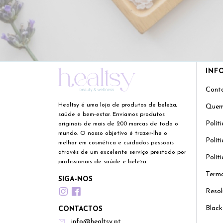
INF
Cont
Healtsy é uma loja de produtos de beleza,
Quem
saúde e bem-estar. Enviamos produtos
Polít
originais de mais de 200 marcas de todo o
mundo. O nosso objetivo é trazer-lhe o
Polít
melhor em cosmética e cuidados pessoais
através de um excelente serviço prestado por
Polít
profissionais de saúde e beleza.
Termo
SIGA-NOS
Resol
Black
CONTACTOS
info@healtsy.pt