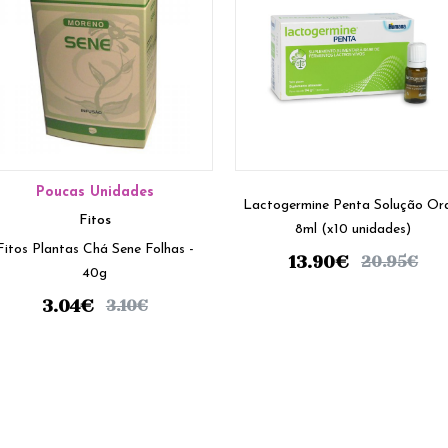
Poucas Unidades
Lactogermine Penta Solução Ora
Fitos
8ml (x10 unidades)
Fitos Plantas Chá Sene Folhas -
13.90
€
20.95
€
40g
3.04
€
3.10
€