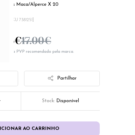
 Cubos Maca/Alperce X 20
[SKU 7381251]
5.05
€
17.00
€
epresenta PVP recomendado pela marca.
Partilhar
Stock:
Disponível
ICIONAR AO CARRINHO