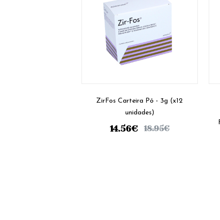
ZirFos Carteira Pó - 3g (x12
unidades)
14.56
€
18.95
€