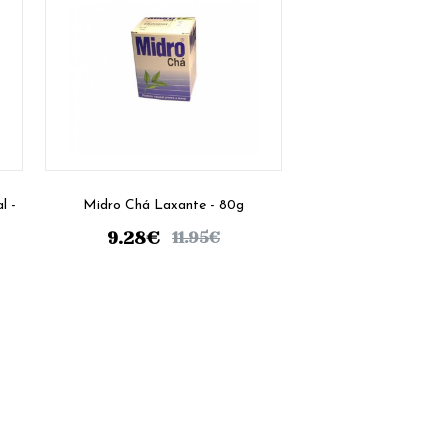
l -
Midro Chá Laxante - 80g
9.28
€
11.95
€