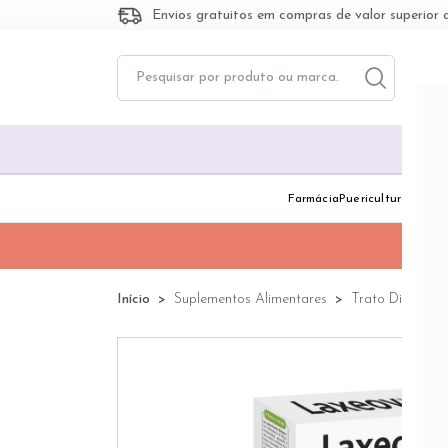
Envios gratuitos em compras de valor superior 
Toggle dropd
Togg
Farmácia
Puericultura
Dermo
Início
Suplementos Alimentares
Trato Digestivo 