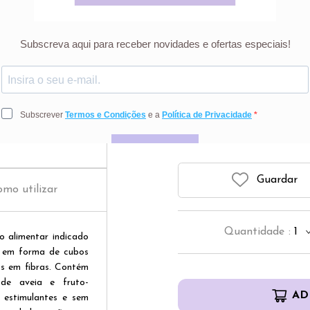
Laxeov
1
Preço riscado r
Guardar
mo utilizar
Quantidade
:
1
 alimentar indicado
se em forma de cubos
s em fibras. Contém
 de aveia e fruto-
AD
 estimulantes e sem