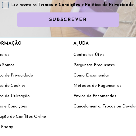
Li e aceito os
Termos e Condições
e
Política de Privacidade
SUBSCREVER
ORMAÇÃO
AJUDA
actos
Contactos Úteis
 Somos
Perguntas Frequentes
ica de Privacidade
Como Encomendar
ica de Cookies
Métodos de Pagamentos
ica de Utilização
Envios de Encomendas
s e Condições
Cancelamento, Trocas ou Devolu
ução de Conflitos Online
 Friday