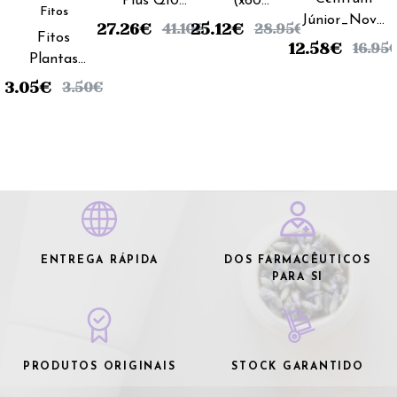
Plus Q10
(x60
Fitos
Júnior_Novo
comprimidos
comprimidos)
27.26
€
25.12
€
41.10
€
28.95
€
Fitos
Sabor (x30
c/ Magnésio
12.58
€
16.95
Plantas
comprimidos
e Q10 (x60
Chá
mastigáveis)
3.05
€
unidades)
3.50
€
Barbas
Milho -
30g
ENTREGA RÁPIDA
DOS FARMACÊUTICOS
PARA SI
PRODUTOS ORIGINAIS
STOCK GARANTIDO