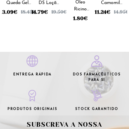
Óleo
Queda Gel
DS Loção
Camomila
Ricino
Rubefaciente
- 100ml
Loção
13.09
€
14.79
€
11.24
€
18.45
€
19.50
€
14.95
€
Frasco
- 30ml
Adulto -
1.80
€
60ml
100ml
Dimor
ENTREGA RÁPIDA
DOS FARMACÊUTICOS
PARA SI
PRODUTOS ORIGINAIS
STOCK GARANTIDO
SUBSCREVA A NOSSA