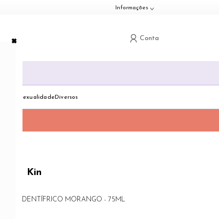
Informações
×
Conta
G
down
Toggle dropdown
Toggle dropdown
Toggle dropdown
dologia
Sexualidade
Diversos
Kin
OR GEL DENTÍFRICO MORANGO - 75ML