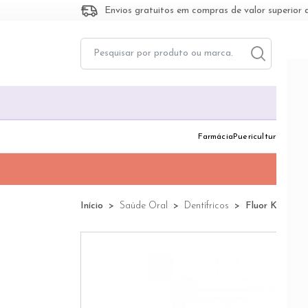
Envios gratuitos em compras de valor superior 
Toggle dropd
Togg
Farmácia
Puericultura
Dermo
Início
Saúde Oral
Dentífricos
Fluor Kin Júni