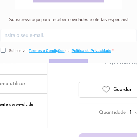
Gel dentrífico com sab
para crianças 
Preço riscado r
mo utilizar
Guardar
ente desenvolvido
Quantidade
:
1