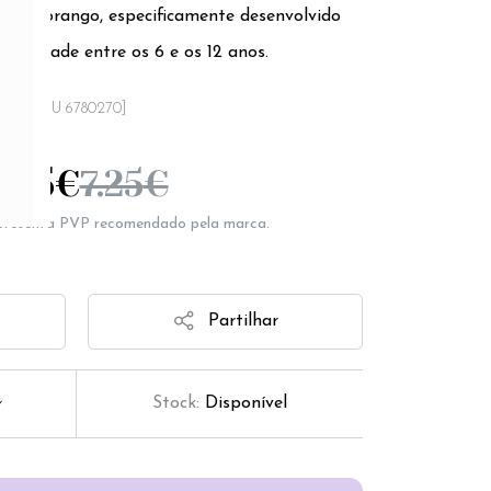
or a morango, especificamente desenvolvido
com idade entre os 6 e os 12 anos.
[SKU 6780270]
5.95
€
7.25
€
epresenta PVP recomendado pela marca.
Partilhar
Stock:
Disponível