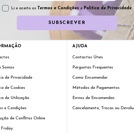
Li e aceito os
Termos e Condições
e
Política de Privacidade
SUBSCREVER
ORMAÇÃO
AJUDA
actos
Contactos Úteis
 Somos
Perguntas Frequentes
ica de Privacidade
Como Encomendar
ica de Cookies
Métodos de Pagamentos
ica de Utilização
Envios de Encomendas
s e Condições
Cancelamento, Trocas ou Devolu
ução de Conflitos Online
 Friday