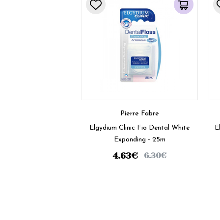
Pierre Fabre
Elgydium Clinic Fio Dental White
E
Expanding - 25m
4.63
€
6.30
€