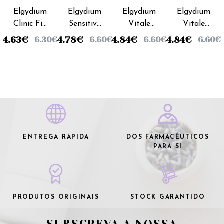
Fabre
Fabre
Fabre
Fabre
Elgydium
Elgydium
Elgydium
Elgydium
Clinic Fio
Sensitive
Vitale
Vitale
Dental
Escova
Escova
Escova
4.63
€
4.78
€
4.84
€
4.84
€
6.30
€
6.60
€
6.60
€
6.60
€
White
Dentes
Dentes
Dentes
Expanding
Sensitive
Suave
Média
- 25m
Suave
ENTREGA RÁPIDA
DOS FARMACÊUTICOS
PARA SI
PRODUTOS ORIGINAIS
STOCK GARANTIDO