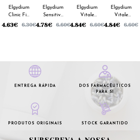
Fabre
Fabre
Fabre
Fabre
Elgydium
Elgydium
Elgydium
Elgydium
Clinic Fio
Sensitive
Vitale
Vitale
Dental
Escova
Escova
Escova
4.63
€
4.78
€
4.84
€
4.84
€
6.30
€
6.60
€
6.60
€
6.60
€
White
Dentes
Dentes
Dentes
Expanding
Sensitive
Suave
Média
- 25m
Suave
ENTREGA RÁPIDA
DOS FARMACÊUTICOS
PARA SI
PRODUTOS ORIGINAIS
STOCK GARANTIDO