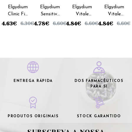
Fabre
Fabre
Fabre
Fabre
Elgydium
Elgydium
Elgydium
Elgydium
Clinic Fio
Sensitive
Vitale
Vitale
Dental
Escova
Escova
Escova
4.63
€
4.78
€
4.84
€
4.84
€
6.30
€
6.60
€
6.60
€
6.60
€
White
Dentes
Dentes
Dentes
Expanding
Sensitive
Suave
Média
- 25m
Suave
ENTREGA RÁPIDA
DOS FARMACÊUTICOS
PARA SI
PRODUTOS ORIGINAIS
STOCK GARANTIDO