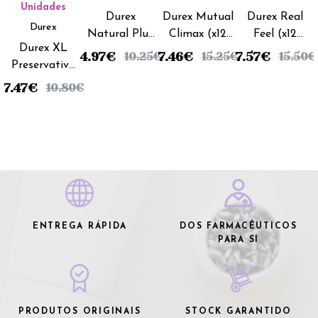
Unidades
Durex
Durex Mutual
Durex Real
Durex
Natural Plus
Climax (x12
Feel (x12
Durex XL
(x12
preservativos)
preservativos)
4.97
€
7.46
€
7.57
€
10.25
€
15.25
€
15.50
€
Preservativo
preservativos)
(x12
DUO
7.47
€
10.80
€
preservativos)
ENTREGA RÁPIDA
DOS FARMACÊUTICOS
PARA SI
PRODUTOS ORIGINAIS
STOCK GARANTIDO