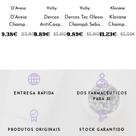
D'Aveia
Vichy
Vichy
Klorane
D'Aveia
Dercos
Dercos Tec Oleoso
Klorane
Champô
AntiCaspa
Champô Sebo
Champô
DS
Champô
Corrector/Renovador
Ortiga
19.38
€
9.89
€
9.89
€
11.23
€
23.95
€
15.95
€
15.95
€
15.50
€
Dermite
Caspa
- 200ml
Branca -
Seborreica
Oleosa -
200ml
200ml
ENTREGA RÁPIDA
DOS FARMACÊUTICOS
PARA SI
PRODUTOS ORIGINAIS
STOCK GARANTIDO