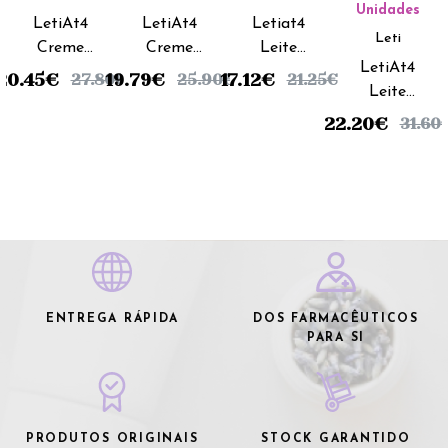
Unidades
LetiAt4
LetiAt4
Letiat4
Leti
Creme
Creme
Leite
LetiAt4
Corporal
Emoliente
Corporal
20.45
€
19.79
€
17.12
€
27.80
€
25.90
€
21.25
€
Leite
Pele
Intensive
- 250ml
Corporal
Atópica -
- 100ml
22.20
€
31.60
- 500ml
200ml
ENTREGA RÁPIDA
DOS FARMACÊUTICOS
PARA SI
PRODUTOS ORIGINAIS
STOCK GARANTIDO